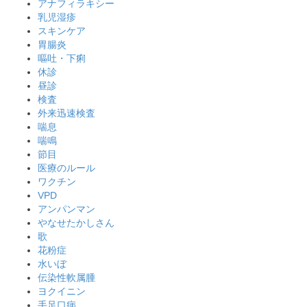
アナフィラキシー
乳児湿疹
スキンケア
胃腸炎
嘔吐・下痢
休診
昼診
検査
外来迅速検査
喘息
喘鳴
節目
医療のルール
ワクチン
VPD
アンパンマン
やなせたかしさん
歌
花粉症
水いぼ
伝染性軟属腫
ヨクイニン
手足口病