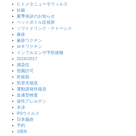
ヒトメタニューモウィルス
妊娠
夏季休診のお知らせ
ペットボトル症候群
ソフトドリンク・ケトーシス
麻疹
麻疹ワクチン
ＭＲワクチン
インフルエンザ予防接種
2016/2017
感染症
登園許可
乾燥肌
気管支喘息
運動誘発性喘息
血液型検査
仮性アレルゲン
水泳
RSウイルス
日本脳炎
予約
3周年