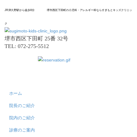
JR津久野駅から
徒歩8分
堺市
西区
下田町の
小児科
・アレルギー科なら
すぎもと
キッズ
クリニッ
ク
堺市西区下田町 25番 32号
TEL: 072-275-5512
ホーム
院長のご紹介
院内のご紹介
診療のご案内