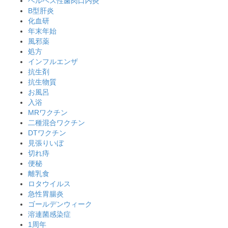
ヘルペス性歯肉口内炎
B型肝炎
化血研
年末年始
風邪薬
処方
インフルエンザ
抗生剤
抗生物質
お風呂
入浴
MRワクチン
二種混合ワクチン
DTワクチン
見張りいぼ
切れ痔
便秘
離乳食
ロタウイルス
急性胃腸炎
ゴールデンウィーク
溶連菌感染症
1周年