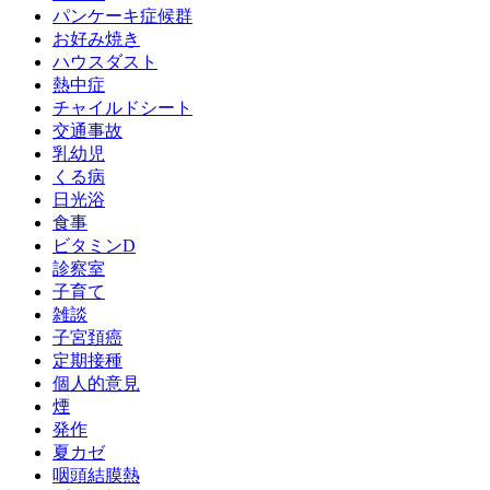
パンケーキ症候群
お好み焼き
ハウスダスト
熱中症
チャイルドシート
交通事故
乳幼児
くる病
日光浴
食事
ビタミンD
診察室
子育て
雑談
子宮頚癌
定期接種
個人的意見
煙
発作
夏カゼ
咽頭結膜熱