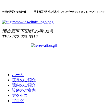
JR津久野駅から
徒歩8分
堺市
西区
下田町の
小児科
・アレルギー科なら
すぎもと
キッズ
クリニック
堺市西区下田町 25番 32号
TEL: 072-275-5512
ホーム
院長のご紹介
院内のご紹介
診療のご案内
アクセス
ブログ