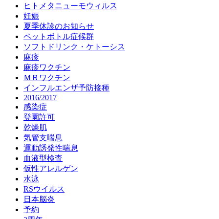
ヒトメタニューモウィルス
妊娠
夏季休診のお知らせ
ペットボトル症候群
ソフトドリンク・ケトーシス
麻疹
麻疹ワクチン
ＭＲワクチン
インフルエンザ予防接種
2016/2017
感染症
登園許可
乾燥肌
気管支喘息
運動誘発性喘息
血液型検査
仮性アレルゲン
水泳
RSウイルス
日本脳炎
予約