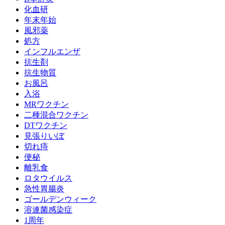
化血研
年末年始
風邪薬
処方
インフルエンザ
抗生剤
抗生物質
お風呂
入浴
MRワクチン
二種混合ワクチン
DTワクチン
見張りいぼ
切れ痔
便秘
離乳食
ロタウイルス
急性胃腸炎
ゴールデンウィーク
溶連菌感染症
1周年