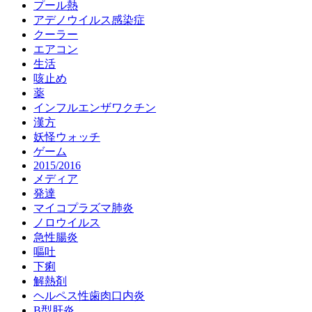
プール熱
アデノウイルス感染症
クーラー
エアコン
生活
咳止め
薬
インフルエンザワクチン
漢方
妖怪ウォッチ
ゲーム
2015/2016
メディア
発達
マイコプラズマ肺炎
ノロウイルス
急性腸炎
嘔吐
下痢
解熱剤
ヘルペス性歯肉口内炎
B型肝炎