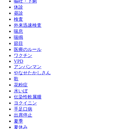
嘔吐・下痢
休診
昼診
検査
外来迅速検査
喘息
喘鳴
節目
医療のルール
ワクチン
VPD
アンパンマン
やなせたかしさん
歌
花粉症
水いぼ
伝染性軟属腫
ヨクイニン
手足口病
出席停止
夏季
夏休み