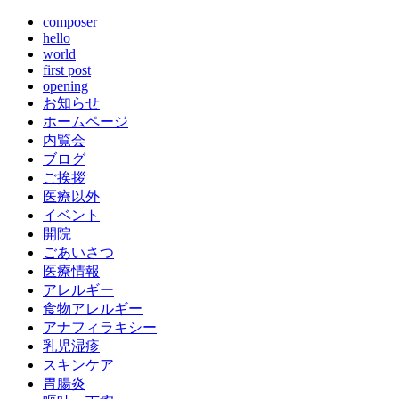
composer
hello
world
first post
opening
お知らせ
ホームページ
内覧会
ブログ
ご挨拶
医療以外
イベント
開院
ごあいさつ
医療情報
アレルギー
食物アレルギー
アナフィラキシー
乳児湿疹
スキンケア
胃腸炎