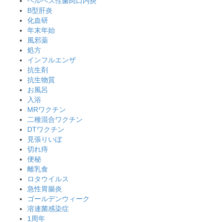
ヘルペス性歯肉口内炎
B型肝炎
化血研
年末年始
風邪薬
処方
インフルエンザ
抗生剤
抗生物質
お風呂
入浴
MRワクチン
二種混合ワクチン
DTワクチン
見張りいぼ
切れ痔
便秘
離乳食
ロタウイルス
急性胃腸炎
ゴールデンウィーク
溶連菌感染症
1周年