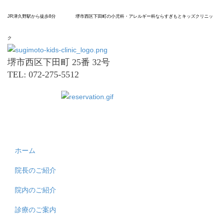
JR津久野駅から
徒歩8分
堺市
西区
下田町の
小児科
・アレルギー科なら
すぎもと
キッズ
クリニッ
ク
堺市西区下田町 25番 32号
TEL: 072-275-5512
ホーム
院長のご紹介
院内のご紹介
診療のご案内