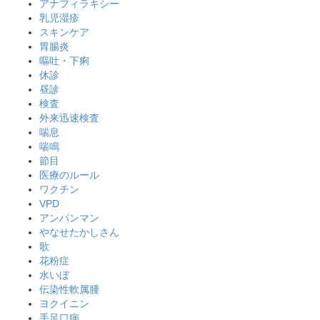
アナフィラキシー
乳児湿疹
スキンケア
胃腸炎
嘔吐・下痢
休診
昼診
検査
外来迅速検査
喘息
喘鳴
節目
医療のルール
ワクチン
VPD
アンパンマン
やなせたかしさん
歌
花粉症
水いぼ
伝染性軟属腫
ヨクイニン
手足口病