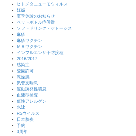
ヒトメタニューモウィルス
妊娠
夏季休診のお知らせ
ペットボトル症候群
ソフトドリンク・ケトーシス
麻疹
麻疹ワクチン
ＭＲワクチン
インフルエンザ予防接種
2016/2017
感染症
登園許可
乾燥肌
気管支喘息
運動誘発性喘息
血液型検査
仮性アレルゲン
水泳
RSウイルス
日本脳炎
予約
3周年