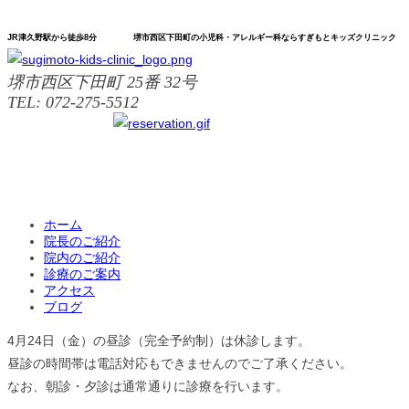
JR津久野駅から
徒歩8分
堺市
西区
下田町の
小児科
・アレルギー科なら
すぎもと
キッズ
クリニック
堺市西区下田町 25番 32号
TEL: 072-275-5512
ホーム
院長のご紹介
院内のご紹介
診療のご案内
アクセス
ブログ
4月24日（金）の昼診（完全予約制）は休診します。
昼診の時間帯は電話対応もできませんのでご了承ください。
なお、朝診・夕診は通常通りに診療を行います。