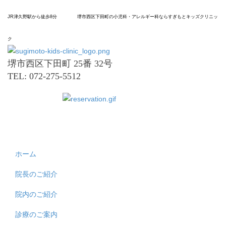
JR津久野駅から
徒歩8分
堺市
西区
下田町の
小児科
・アレルギー科なら
すぎもと
キッズ
クリニッ
ク
堺市西区下田町 25番 32号
TEL: 072-275-5512
ホーム
院長のご紹介
院内のご紹介
診療のご案内