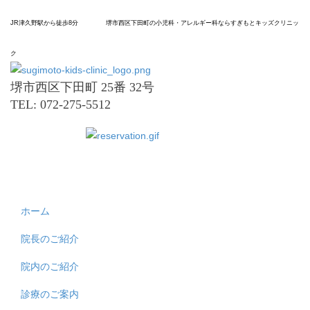
JR津久野駅から
徒歩8分
堺市
西区
下田町の
小児科
・アレルギー科なら
すぎもと
キッズ
クリニッ
ク
堺市西区下田町 25番 32号
TEL: 072-275-5512
ホーム
院長のご紹介
院内のご紹介
診療のご案内