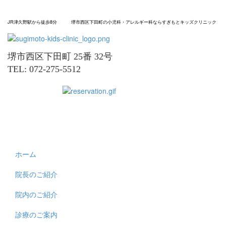
JR津久野駅から
徒歩8分
堺市
西区
下田町の
小児科
・アレルギー科なら
すぎもと
キッズ
クリニック
堺市西区下田町 25番 32号
TEL: 072-275-5512
ホーム
院長のご紹介
院内のご紹介
診療のご案内