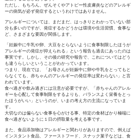
ただし、もちろん、ぜんそくやアトピー性皮膚炎などのアレルギ
ーの病気が必ず発症するというわけではありません。
アレルギーについては、まだまだ、はっきりとわかっていない部
分も多いのですが、発症するかどうかは環境や生活習慣、食事な
ど、さまざまな要因が関係します。
「妊娠中に牛乳や卵、大豆をとらないように食事制限したほうが
アレルギーの発症が抑えられる」という報告も過去にあったのは
事実です。しかし、その後の研究や報告で、これについてはどう
も違うらしいということがわかっています。
つまり、現在では、「お母さんが妊娠中に卵や牛乳をとってもと
らなくても、赤ちゃんのアレルギーの発症率は変わらない」と言
われています。
食べ過ぎや飲み過ぎには注意が必要ですが、「赤ちゃんのアレル
ギーを心配して食事制限をするよりも、バランスよく栄養をとっ
たほうがいい」というのが、いまの考え方の主流になっていま
す。
大切なのは偏らない食事を心がける事、特定の食材ばかり極端に
食べ過ぎないように１日の摂取量を考える事です。
また、食品添加物はアレルギーと関わりがありますので、例えば
インスタント食品、ファーストフード、スナック菓子などは、食