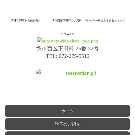
JR津久野駅から
徒歩8分
堺市
西区
下田町の
小児科
・アレルギー科なら
すぎもと
キッズ
クリニック
堺市西区下田町 25番 32号
TEL: 072-275-5512
ホーム
院長のご紹介