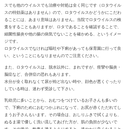
スでも他のウイルスでも治療や対処は全く同じです（ロタウイル
スの特効薬はありません）ので、ロタウイルスかどうかにこだわ
ることには、あまり意味はありません。当院でロタウイルスの検
査をすることもありますが、ロタであることを確認することで、
細菌性腸炎や他の腸の病気でないことを確かめる、というイメー
ジです。
ロタウイルスでなければ嘔吐や下痢があっても保育園に行って良
い、ということにもなりませんのでご注意ください。
また、ロタウイルスは、脱水以外に、まれですが、痙攣や脳炎・
脳症など、合併症の恐れもあります。
水分が全く取れなくて尿が殆ど出ない時や、顔色が悪くぐったり
している時は、迷わず受診して下さい。
乳幼児に多いことから、おむつをつけているお子さんも多いの
で、下痢のためにおむつかぶれになって、お尻が赤くただれてし
まうお子さんもいます。その場合は、おしりふきで拭くよりも、
ぬるま湯で優しく洗い流してあげた方が、肌の負担が少ないで
す。その後で、軟膏を塗るようにすると、速やかに良くなること