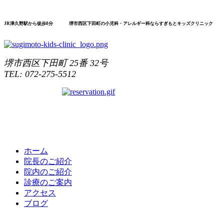
JR津久野駅から
徒歩8分
堺市
西区
下田町の
小児科
・アレルギー科なら
すぎもと
キッズ
クリニック
堺市西区下田町 25番 32号
TEL: 072-275-5512
ホーム
院長のご紹介
院内のご紹介
診療のご案内
アクセス
ブログ